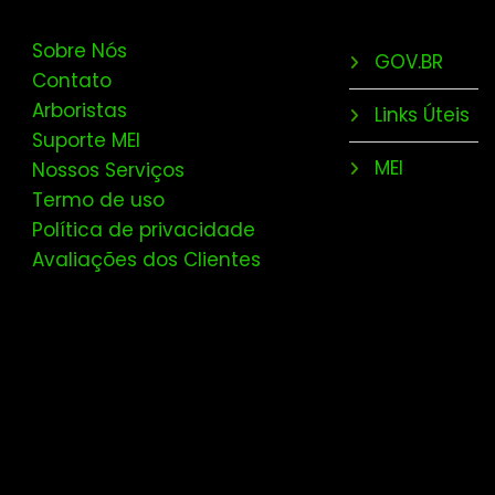
Sobre Nós
GOV.BR
Contato
Arboristas
Links Úteis
Suporte MEI
MEI
Nossos Serviços
Termo de uso
Política de privacidade
Avaliações dos Clientes
Contato
E-mail: suporte@tudopj.com

(11) 99273-0563
Telefone: 