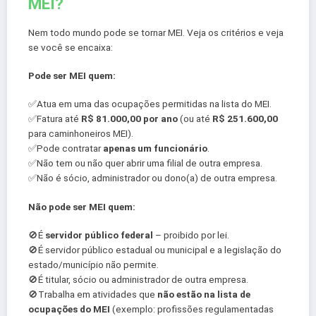
MEI?
Nem todo mundo pode se tornar MEI. Veja os critérios e veja
se você se encaixa:
Pode ser MEI quem:
✅Atua em uma das ocupações permitidas na lista do MEI.
✅Fatura até
R$ 81.000,00 por ano
(ou até
R$ 251.600,00
para caminhoneiros MEI).
✅Pode contratar
apenas um funcionário
.
✅Não tem ou não quer abrir uma filial de outra empresa.
✅Não é sócio, administrador ou dono(a) de outra empresa.
Não pode ser MEI quem:
🚫É
servidor público federal
– proibido por lei.
🚫É servidor público estadual ou municipal e a legislação do
estado/município não permite.
🚫É titular, sócio ou administrador de outra empresa.
🚫Trabalha em atividades que
não estão na lista de
ocupações do MEI
(exemplo: profissões regulamentadas