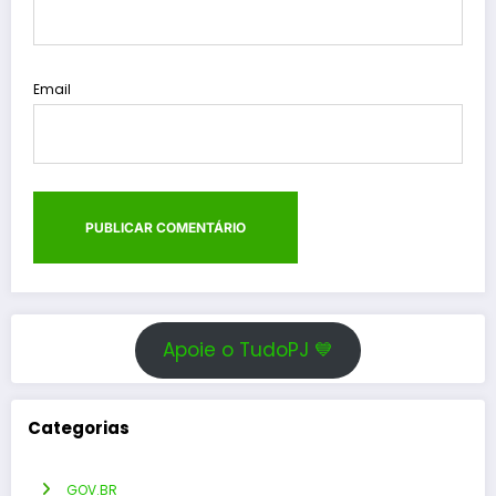
Email
Apoie o TudoPJ 💙
Categorias
GOV.BR