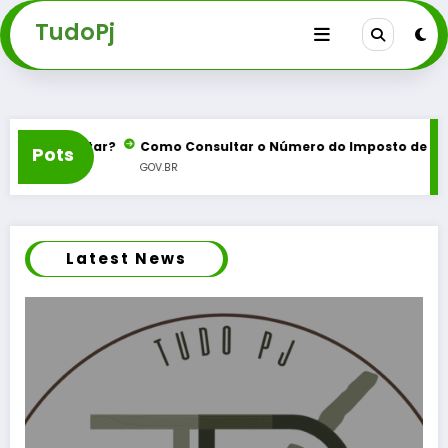
Pular
TudoPj
para
o
conteúdo
se Aposentar?
Como Consultar o Número do Imposto de Renda
Pots
GOV.BR
Latest News