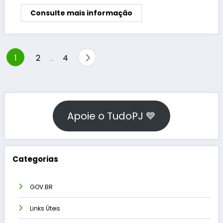
Consulte mais informação
Paginação
1
2
4
…
de
posts
Apoie o TudoPJ 💙
Categorias
GOV.BR
Links Úteis